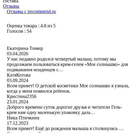
состава.
Отзывы
Отзывы с irecommend.ru
Оценка товара : 4.8 из 5
Голосов : 54
Екатерина Тимир
03.04.2026
У нас недавно родился четвертый малыш, потому мы
продолжаем пользоваться крем-гелем «Мое солнышко» для
подмывания младенцев с…
КатяКотова
03.09.2024
Всем привет! О детской косметики Мое солнышко я узнала,
когда у меня появился ребенок.
Кристина2356
23.01.2024
Доброго времени суток дорогие друзья и читатели Гель-
крем нам одну маленькую упаковку дала…
Ника Птичкина
17.12.2023
Всем привет! Ещё до рождения малыша я столкнулась …