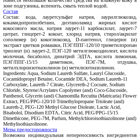
Нанести небольшое количество средства на влажную кожу в
зоне подгузника, вспенить, смыть теплой водой.
Состав
Состав: вода, лауретсульфат натрия, лаурилглюкозид,
кокамидопропилбетаин, диэтаноламид жирных кислот
кокосового масла, натрия лаурет-11 карбоксилат, лаурет-7
цитрат, глицерет-2 кокоат, хлорид натрия, стирол/акрилат
сополимер (и) кокоглюкозид, D-пантенол, глицерин (и)
экстракт цветков ромашки, ПЭГ/ППГ-120/10 триметилпропан
триолеат (и) лаурет-2, ПЭГ-120 метилглюкоздиолеат, кислота
молочная, бисаболол, динатрий ЭДТА, кислота лимонная,
ПЭГ/ППГ-15/15 диметикон, ПЭГ-7М, отдушка,
метилхлороизотиазолинон (и) метилизотиазолинон.
Ingredients: Aqua, Sodium Laureth Sulfate, Lauryl Glucoside,
Cocamidopropyl Betaine, Сocamide DEA, Sodium Laureth-11
Carboxylate, Laureth-7 Citrate, Glycereth-2 Cocoate, Sodium
Chloride, Styrene/Acrylates Copolymer (and) Coco-Glucoside,
Panthenol, Glycerin (and) Chamomilla Recutita (Matricaria) Flower
Extract, PEG/PPG-120/10 Trimethylopropane Trioleate (and)
Laureth-2, PEG-120 Methyl Glucose Dioleate, Lactic Acid,
Bisabolol, Disodium EDTA, Сitric Acid, PEG/PPG-15/15
Dimethicone, PEG-7M, Parfum, Methylchloroisothiazolinone (and)
Methylisothiazolinone.
Меры предосторожности
Возможна индивидуальная непереносимость ингредиентов