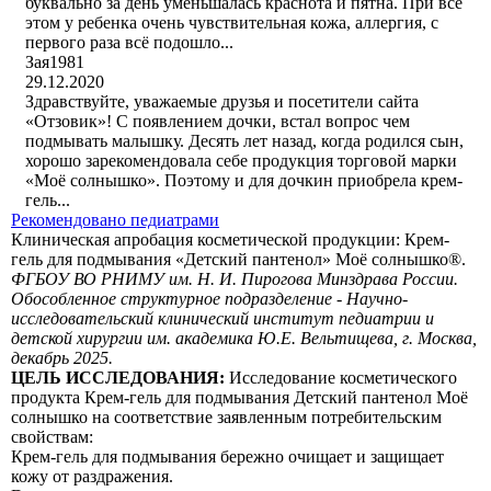
буквально за день уменьшалась краснота и пятна. При всё
этом у ребенка очень чувствительная кожа, аллергия, с
первого раза всё подошло...
Зая1981
29.12.2020
Здравствуйте, уважаемые друзья и посетители сайта
«Отзовик»! С появлением дочки, встал вопрос чем
подмывать малышку. Десять лет назад, когда родился сын,
хорошо зарекомендовала себе продукция торговой марки
«Моё солнышко». Поэтому и для дочкин приобрела крем-
гель...
Рекомендовано педиатрами
Клиническая апробация косметической продукции: Крем-
гель для подмывания «Детский пантенол» Моё солнышко®.
ФГБОУ ВО РНИМУ им. Н. И. Пирогова Минздрава России.
Обособленное структурное подразделение - Научно-
исследовательский клинический институт педиатрии и
детской хирургии им. академика Ю.Е. Вельтищева, г. Москва,
декабрь 2025.
ЦЕЛЬ ИССЛЕДОВАНИЯ:
Исследование косметического
продукта Крем-гель для подмывания Детский пантенол Моё
солнышко на соответствие заявленным потребительским
свойствам:
Крем-гель для подмывания бережно очищает и защищает
кожу от раздражения.