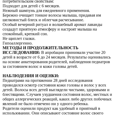
потребительским свойствам:
Подходит для детей с 6 месяцев.
Нежный шампунь для ежедневного применения.
Бережно очищает тонкие волосы малыша, придавая им
шелковистый блеск и облегчая расчесывание.
Особый вечерний ритуал и волшебный аромат лаванды
создадут приятную атмосферу и настроят малыша на
спокойный, крепкий сон.
Не щиплет глазки.
Гипоаллергенно.
МЕТОДЫ И ПРОДОЛЖИТЕЛЬНОСТЬ
ИССЛЕДОВАНИЯ:
В апробации принимали участие 20
детей в возрасте от 6 до 24 месяцев. Результаты оценивались
на основе анкетирования родителей, наблюдения педиатров
за состоянием волос и кожи головы детей.
НАБЛЮДЕНИЯ И ОЦЕНКИ:
Педиатрами на протяжении 28 дней исследования
проводился осмотр состояния кожи головы и волос у всех
детей. Волосы всех детей выглядели чистыми, здоровыми и
блестящими. Случаев ухудшения состояния волос, местных и
общих аллергических реакций, каких либо других побочных
явлений не было отмечено ни у одного ребенка.
Родители оценили продукт как удобный и приятный в
использовании. Они описывают состояние волос своего