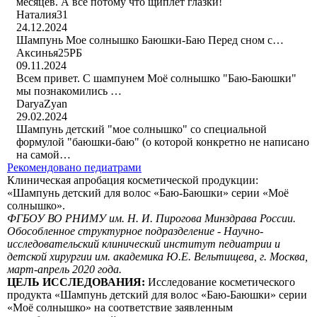
месяцев. А все потому что щиплет глазки!
Наталия31
24.12.2024
Шампунь Мое солнышко Баюшки-Баю Перед сном с…
Аксинья25РБ
09.11.2024
Всем привет. С шампунем Моё солнышко "Баю-Баюшки"
мы познакомились …
DaryaZyan
29.02.2024
Шампунь детский "мое солнышко" со специальной
формулой "баюшки-баю" (о которой конкретно не написано
на самой…
Рекомендовано педиатрами
Клиническая апробация косметической продукции:
«Шампунь детский для волос «Баю-Баюшки» серии «Моё
солнышко».
ФГБОУ ВО РНИМУ им. Н. И. Пирогова Минздрава России.
Обособленное структурное подразделение - Научно-
исследовательский клинический институт педиатрии и
детской хирургии им. академика Ю.Е. Вельтищева, г. Москва,
март-апрель 2020 года.
ЦЕЛЬ ИССЛЕДОВАНИЯ:
Исследование косметического
продукта «Шампунь детский для волос «Баю-Баюшки» серии
«Моё солнышко» на соответствие заявленным