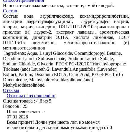
Способ применения
Нанесите на влажные волосы, вспеньте, смойте водой.
Состав
Состав: вода, лаурилглюкозид, кокамидопропилбетаин,
динатрий лауретсульфосукцинат, лауретсульфат натрия,
хлорид натрия, глицерин, ПЭГ/ППГ-120/10 триметилпропан
триолеат (и) лаурет-2, экстракт лаванды, ароматическая
композиция, динатрий ЭДТА, кислота лимонная, ПЭГ/
ППГ-15/15 диметикон, метилхлоризотиазолинон (и)
метилизотиазолинон.
Ingredients: Aqua, Lauryl Glucoside, Cocamidopropyl Betaine,
Disodium Laureth Sulfosuccinate, Sodium Laureth Sulfate,
Sodium Chloride, Glycerin, PEG/PPG-120/10 Trimethylopropane
Trioleate (and) Laureth-2, Lavandula Angustifolia (Lavender)
Extract, Parfum, Disodium EDTA, Citric Acid, PEG/PPG-15/15
Dimethicone, Methylchloroisothiazolinone (аnd)
Methylisothiazolinone.
Отзывы
Отзывы с irecommend.ru
Оценка товара : 4.6 из 5
Голосов : 25
Плюшевое счастье
07.01.2026
Всем привет! Дочке уже шесть лет, но моемся
исключительно детскими шампуньками иногда от 0